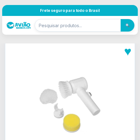
Pular para navegação
Skip to content
Frete seguro para todo o Brasil
♥