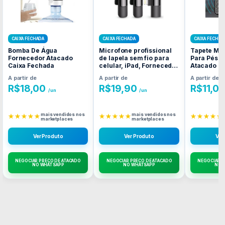
CAIXA FECHADA
CAIXA FECHADA
CAIXA FECHAD
Bomba De Água
Microfone profissional
Tapete Ma
Fornecedor Atacado
de lapela sem fio para
Para Pés 
Caixa Fechada
celular, iPad, Fornecedor
Atacado C
Atacado Caixa Fechada
A partir de
A partir de
A partir de
R$
18,00
R$
19,90
R$
11,0
/un
/un
mais vendidos nos
mais vendidos nos
★★★★★
★★★★★
★★★★★
marketplaces
marketplaces
Ver Produto
Ver Produto
Ver
NEGOCIAR PREÇO DE ATACADO
NEGOCIAR PREÇO DE ATACADO
NEGOCIAR P
NO WHATSAPP
NO WHATSAPP
NO 