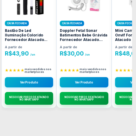
CAIXA FECHADA
CAIXA FECHADA
CAIXA FECHAD
Bastão De Led
Doppler Fetal Sonar
Mini Camer
Iluminação Colorido
Batimentos Bebe Grávida
Onvif Forn
Fornecedor Atacado
Fornecedor Atacado
Atacado C
Caixa Fechada
Caixa Fechada
A partir de
A partir de
A partir de
R$
43,90
R$
30,00
R$
48,0
/un
/un
mais vendidos nos
mais vendidos nos
★★★★★
★★★★★
★★★★★
marketplaces
marketplaces
Ver Produto
Ver Produto
Ver
NEGOCIAR PREÇO DE ATACADO
NEGOCIAR PREÇO DE ATACADO
NEGOCIAR P
NO WHATSAPP
NO WHATSAPP
NO 