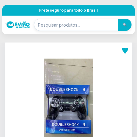
Pular para navegação
Skip to content
Frete seguro para todo o Brasil
♥