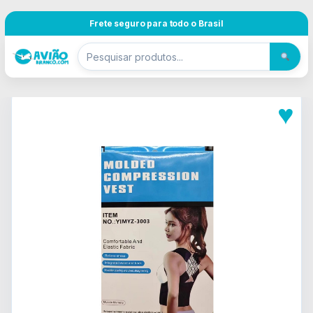
Pular para navegação
Skip to content
Frete seguro para todo o Brasil
♥