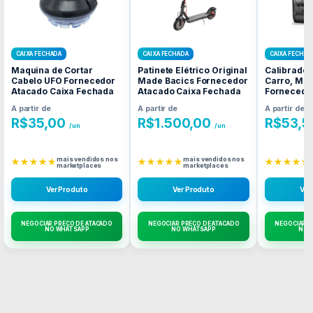
CAIXA FECHADA
CAIXA FECHADA
CAIXA FECHAD
Maquina de Cortar
Patinete Elétrico Original
Calibrador
Cabelo UFO Fornecedor
Made Bacics Fornecedor
Carro, Mot
Atacado Caixa Fechada
Atacado Caixa Fechada
Fornecedo
Caixa Fec
A partir de
A partir de
A partir de
R$
35,00
R$
1.500,00
R$
53,5
/un
/un
mais vendidos nos
mais vendidos nos
★★★★★
★★★★★
★★★★★
marketplaces
marketplaces
Ver Produto
Ver Produto
Ver
NEGOCIAR PREÇO DE ATACADO
NEGOCIAR PREÇO DE ATACADO
NEGOCIAR P
NO WHATSAPP
NO WHATSAPP
NO 