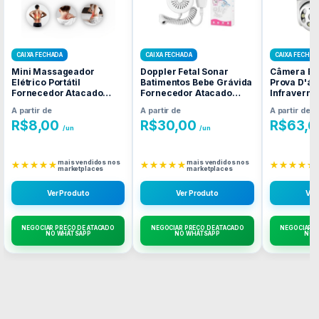
CAIXA FECHADA
CAIXA FECHADA
CAIXA FECHAD
Mini Massageador
Doppler Fetal Sonar
Câmera Ext
Elétrico Portátil
Batimentos Bebe Grávida
Prova D'á
Fornecedor Atacado
Fornecedor Atacado
Infraverme
Caixa Fechada
Caixa Fechada
Fornecedo
A partir de
A partir de
A partir de
Caixa Fec
R$
8,00
R$
30,00
R$
63,6
/un
/un
mais vendidos nos
mais vendidos nos
★★★★★
★★★★★
★★★★★
marketplaces
marketplaces
Ver Produto
Ver Produto
Ver
NEGOCIAR PREÇO DE ATACADO
NEGOCIAR PREÇO DE ATACADO
NEGOCIAR P
NO WHATSAPP
NO WHATSAPP
NO 