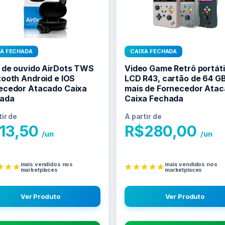
XA FECHADA
CAIXA FECHADA
 de ouvido AirDots TWS
Video Game Retrô portátil
tooth Android e IOS
LCD R43, cartão de 64 GB
ecedor Atacado Caixa
mais de Fornecedor Ata
ada
Caixa Fechada
tir de
A partir de
13,50
R$
280,00
/un
/un
mais vendidos nos
mais vendidos nos
★★★
★★★★★
marketplaces
marketplaces
Ver Produto
Ver Produto