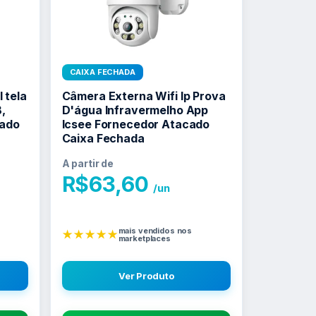
CAIXA FECHADA
 tela
Câmera Externa Wifi Ip Prova
,
D'água Infravermelho App
cado
Icsee Fornecedor Atacado
Caixa Fechada
A partir de
R$
63,60
/un
mais vendidos nos
★★★★★
marketplaces
Ver Produto