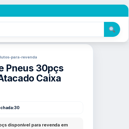
odutos-para-revenda
de Pneus 30pçs
Atacado Caixa
echada:
30
pçs disponível para revenda em