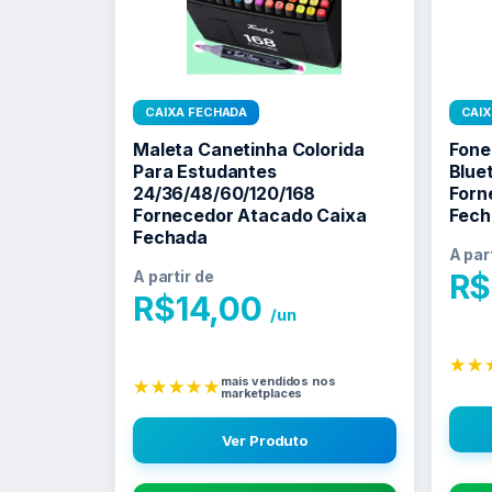
CAIXA FECHADA
CAI
Maleta Canetinha Colorida
Fone
Para Estudantes
Blue
24/36/48/60/120/168
Forn
Fornecedor Atacado Caixa
Fech
Fechada
A par
A partir de
R$
R$
14,00
/un
★★
mais vendidos nos
★★★★★
marketplaces
Ver Produto