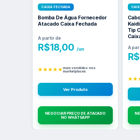
CAIXA FECHADA
CAI
Bomba De Água Fornecedor
Cabo
Atacado Caixa Fechada
Kaid
Tip 
Caix
A partir de
R$
18,00
A par
/un
R$
mais vendidos nos
★★★★★
marketplaces
★★
Ver Produto
NEGOCIAR PREÇO DE ATACADO
NE
NO WHATSAPP