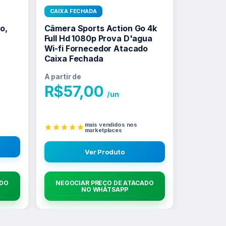
CAIXA FECHADA
o,
Câmera Sports Action Go 4k
Full Hd 1080p Prova D'agua
Wi-fi Fornecedor Atacado
Caixa Fechada
A partir de
R$
57,00
/un
mais vendidos nos
★★★★★
marketplaces
Ver Produto
ADO
NEGOCIAR PREÇO DE ATACADO
NO WHATSAPP