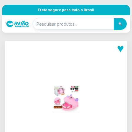
Pular para navegação
Skip to content
Frete seguro para todo o Brasil
♥