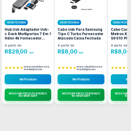
CAIXA FECHADA
CAIXA FECHADA
CAIXA FECHAD
Hub Usb Adaptador Usb-
Cabo Usb Para Samsung
Cabo Carr
c Dock Multiportas 7 Em 1
Tipo C Turbo Fornecedor
Metros Kai
Hdmi 4k Fornecedor
Atacado Caixa Fechada
S9 S10 Plus
Atacado Caixa Fechada
Fornecedo
A partir de
A partir de
A partir de
Caixa Fec
R$
29,00
R$
8,00
R$
8,00
/un
/un
mais vendidos nos
mais vendidos nos
★★★★★
★★★★★
★★★★★
marketplaces
marketplaces
Ver Produto
Ver Produto
Ver
NEGOCIAR PREÇO DE ATACADO
NEGOCIAR PREÇO DE ATACADO
NEGOCIAR P
NO WHATSAPP
NO WHATSAPP
NO 