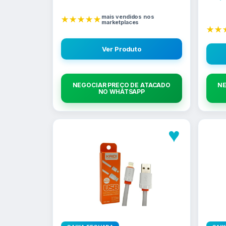
mais vendidos nos
★★★★★
marketplaces
★★
Ver Produto
NEGOCIAR PREÇO DE ATACADO
NE
NO WHATSAPP
♥