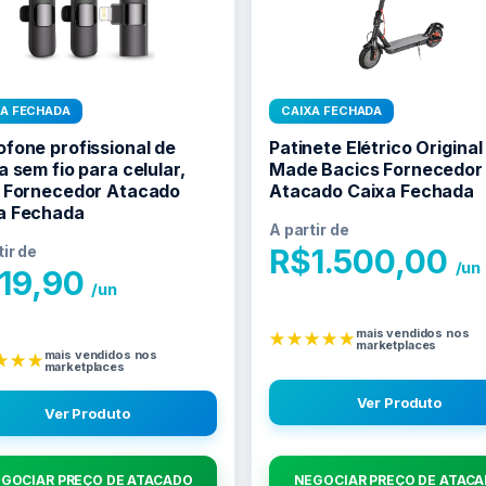
XA FECHADA
CAIXA FECHADA
ofone profissional de
Patinete Elétrico Original
a sem fio para celular,
Made Bacics Fornecedor
, Fornecedor Atacado
Atacado Caixa Fechada
a Fechada
A partir de
tir de
R$
1.500,00
/un
19,90
/un
mais vendidos nos
★★★★★
marketplaces
mais vendidos nos
★★★
marketplaces
Ver Produto
Ver Produto
GOCIAR PREÇO DE ATACADO
NEGOCIAR PREÇO DE ATAC