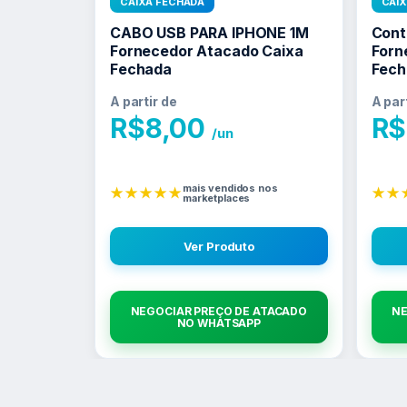
CAIXA FECHADA
CAI
CABO USB PARA IPHONE 1M
Cont
Fornecedor Atacado Caixa
Forn
Fechada
Fech
A partir de
A par
R$
8,00
R$
/un
mais vendidos nos
★★★★★
★★
marketplaces
Ver Produto
NEGOCIAR PREÇO DE ATACADO
NE
NO WHATSAPP