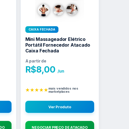
CAIXA FECHADA
Mini Massageador Elétrico
Portátil Fornecedor Atacado
Caixa Fechada
A partir de
R$
8,00
/un
mais vendidos nos
★★★★★
marketplaces
Ver Produto
ADO
NEGOCIAR PREÇO DE ATACADO