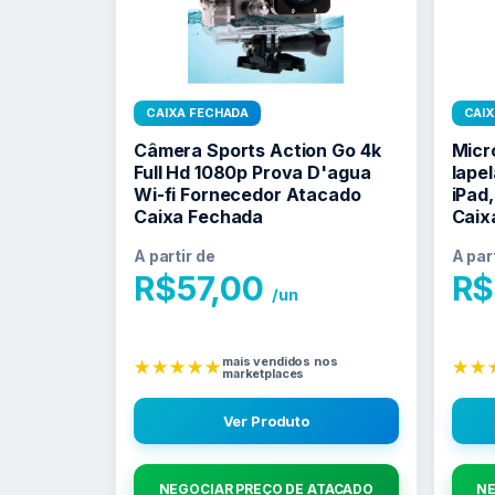
CAIXA FECHADA
CAI
Câmera Sports Action Go 4k
Micr
Full Hd 1080p Prova D'agua
lapel
Wi-fi Fornecedor Atacado
iPad
Caixa Fechada
Caix
A partir de
A par
R$
57,00
R$
/un
mais vendidos nos
★★★★★
★★
marketplaces
Ver Produto
NEGOCIAR PREÇO DE ATACADO
NE