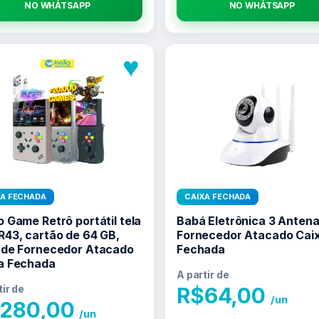
NO WHATSAPP
NO WHATSAPP
♥
XA FECHADA
CAIXA FECHADA
o Game Retrô portátil tela
Babá Eletrônica 3 Anten
R43, cartão de 64 GB,
Fornecedor Atacado Cai
 de Fornecedor Atacado
Fechada
a Fechada
A partir de
tir de
R$
64,00
/un
280,00
/un