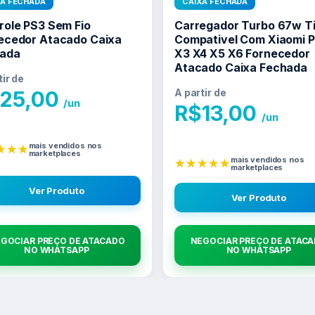
XA FECHADA
CAIXA FECHADA
role PS3 Sem Fio
Carregador Turbo 67w T
ecedor Atacado Caixa
Compativel Com Xiaomi 
ada
X3 X4 X5 X6 Fornecedor
Atacado Caixa Fechada
tir de
25,00
A partir de
/un
R$
13,00
/un
mais vendidos nos
★★★
marketplaces
mais vendidos nos
★★★★★
marketplaces
Ver Produto
Ver Produto
GOCIAR PREÇO DE ATACADO
NEGOCIAR PREÇO DE ATAC
NO WHATSAPP
NO WHATSAPP