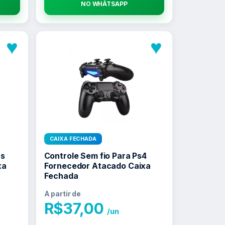
NO WHATSAPP
♥
♥
CAIXA FECHADA
as
Controle Sem fio Para Ps4
xa
Fornecedor Atacado Caixa
Fechada
A partir de
R$
37,00
/un