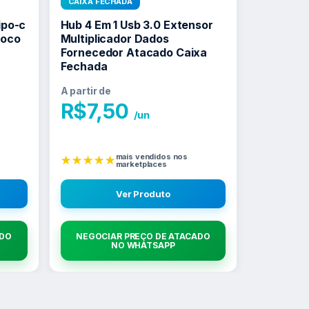
CAIXA FECHADA
ipo-c
Hub 4 Em 1 Usb 3.0 Extensor
Poco
Multiplicador Dados
Fornecedor Atacado Caixa
Fechada
A partir de
R$
7,50
/un
mais vendidos nos
★★★★★
marketplaces
Ver Produto
ADO
NEGOCIAR PREÇO DE ATACADO
NO WHATSAPP