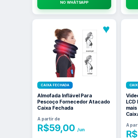
NO WHATSAPP
♥
CAIXA FECHADA
CAI
Almofada Inflável Para
Vide
Pescoço Fornecedor Atacado
LCD 
Caixa Fechada
mais
Caix
A partir de
R$
59,00
A par
/un
R$