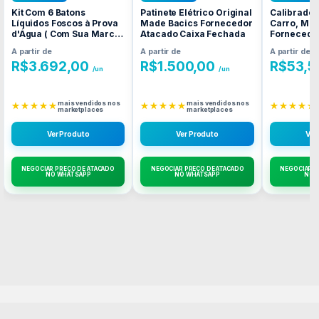
Kit Com 6 Batons
Patinete Elétrico Original
Calibrador
Líquidos Foscos à Prova
Made Bacics Fornecedor
Carro, Mot
d'Água ( Com Sua Marca
Atacado Caixa Fechada
Fornecedo
) Fornecedor Atacado
Caixa Fec
A partir de
A partir de
A partir de
Caixa Fechada
R$
3.692,00
R$
1.500,00
R$
53,5
/un
/un
mais vendidos nos
mais vendidos nos
★★★★★
★★★★★
★★★★★
marketplaces
marketplaces
Ver Produto
Ver Produto
Ver
NEGOCIAR PREÇO DE ATACADO
NEGOCIAR PREÇO DE ATACADO
NEGOCIAR P
NO WHATSAPP
NO WHATSAPP
NO 