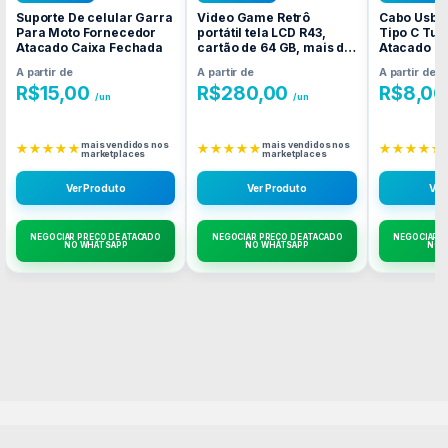
Suporte De celular Garra
Video Game Retrô
Cabo Usb 
Para Moto Fornecedor
portátil tela LCD R43,
Tipo C Tur
Atacado Caixa Fechada
cartão de 64 GB, mais de
Atacado C
Fornecedor Atacado
A partir de
A partir de
A partir de
Caixa Fechada
R$
15,00
R$
280,00
R$
8,00
/un
/un
mais vendidos nos
mais vendidos nos
★★★★★
★★★★★
★★★★★
marketplaces
marketplaces
Ver Produto
Ver Produto
Ver
NEGOCIAR PREÇO DE ATACADO
NEGOCIAR PREÇO DE ATACADO
NEGOCIAR P
NO WHATSAPP
NO WHATSAPP
NO 