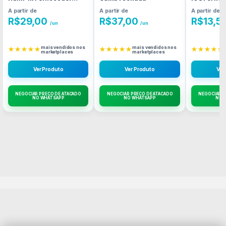
Atacado Caixa Fechada
Caixa Fec
A partir de
A partir de
A partir de
R$
29,00
R$
37,00
R$
13,5
/un
/un
mais vendidos nos
mais vendidos nos
★★★★★
★★★★★
★★★★★
marketplaces
marketplaces
Ver Produto
Ver Produto
Ver
NEGOCIAR PREÇO DE ATACADO
NEGOCIAR PREÇO DE ATACADO
NEGOCIAR P
NO WHATSAPP
NO WHATSAPP
NO 