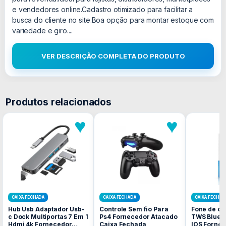
e vendedores online.Cadastro otimizado para facilitar a
busca do cliente no site.Boa opção para montar estoque com
variedade e giro....
VER DESCRIÇÃO COMPLETA DO PRODUTO
Produtos relacionados
♥
♥
CAIXA FECHADA
CAIXA FECHADA
CAIXA FECHAD
Hub Usb Adaptador Usb-
Controle Sem fio Para
Fone de ou
c Dock Multiportas 7 Em 1
Ps4 Fornecedor Atacado
TWS Blueto
Hdmi 4k Fornecedor
Caixa Fechada
IOS Forne