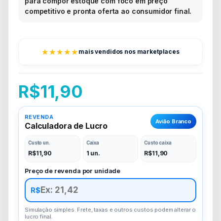
para compor estoque com foco em preço
competitivo e pronta oferta ao consumidor final.
★★★★★
mais vendidos nos marketplaces
R$
11,90
REVENDA
Avião Branco
Calculadora de Lucro
Custo un.
Caixa
Custo caixa
R$
11,90
1 un.
R$
11,90
Preço de revenda por unidade
R$
Simulação simples. Frete, taxas e outros custos podem alterar o
lucro final.