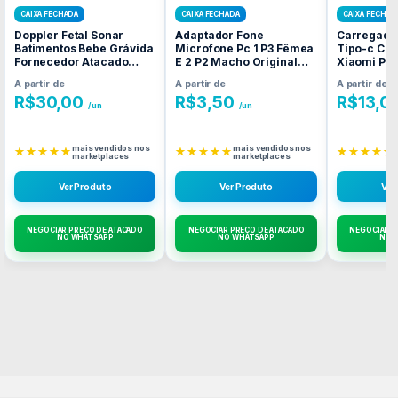
CAIXA FECHADA
CAIXA FECHADA
CAIXA FECHAD
Doppler Fetal Sonar
Adaptador Fone
Carregado
Batimentos Bebe Grávida
Microfone Pc 1 P3 Fêmea
Tipo-c Co
Fornecedor Atacado
E 2 P2 Macho Original
Xiaomi Poc
Caixa Fechada
Fornecedor Atacado
Fornecedo
A partir de
A partir de
A partir de
Caixa Fechada
Caixa Fec
R$
30,00
R$
3,50
R$
13,0
/un
/un
mais vendidos nos
mais vendidos nos
★★★★★
★★★★★
★★★★★
marketplaces
marketplaces
Ver Produto
Ver Produto
Ver
NEGOCIAR PREÇO DE ATACADO
NEGOCIAR PREÇO DE ATACADO
NEGOCIAR P
NO WHATSAPP
NO WHATSAPP
NO 