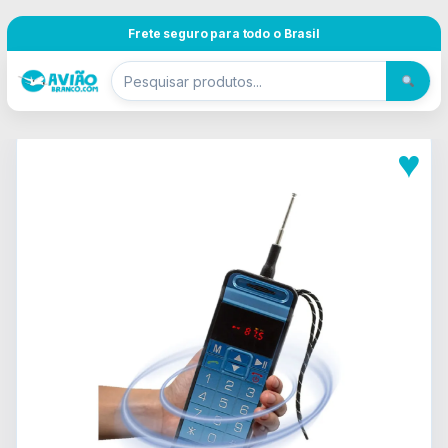
Pular para navegação
Skip to content
Frete seguro para todo o Brasil
♥