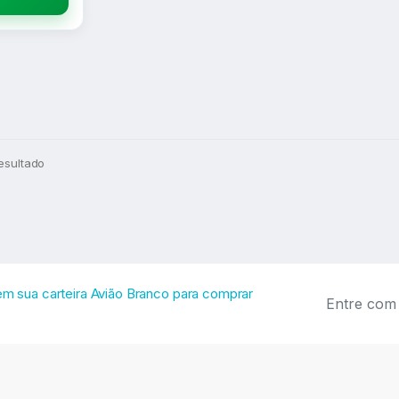
esultado
E
 em sua carteira Avião Branco para comprar
m
a
i
l
*