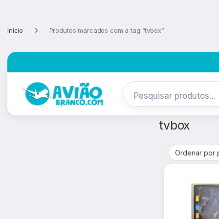
Pular para navegação
Skip to content
Início
Produtos marcados com a tag “tvbox”
tvbox