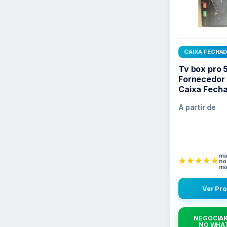
CAIXA FECHA
Tv box pro 
Fornecedor
Caixa Fech
A partir de
ma
★★★★★
no
ma
Ver Pr
NEGOCIAR
NO WHA