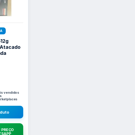
DA
512g
 Atacado
ada
is vendidos
s
rketplaces
oduto
 PREÇO
TSAPP