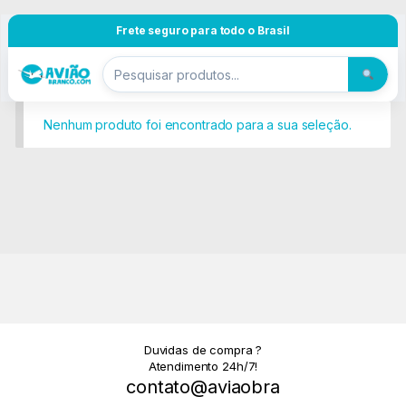
Pular para navegação
Skip to content
Frete seguro para todo o Brasil
Nenhum produto foi encontrado para a sua seleção.
Duvidas de compra ?
Atendimento 24h/7!
contato@aviaobra