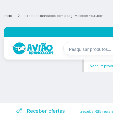
Pular para navegação
Skip to content
Início
Produtos marcados com a tag “Moletom Youtuber”
Nenhum produt
Receber ofertas
...receba R$5 reais