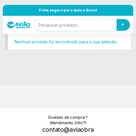
Pular para navegação
Skip to content
Frete seguro para todo o Brasil
Nenhum produto foi encontrado para a sua seleção.
Duvidas de compra ?
Atendimento 24h/7!
contato@aviaobra